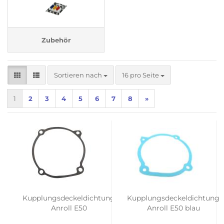
Zubehör
Sortieren nach
pro Seite
Sortieren nach
16 pro Seite
1
2
3
4
5
6
7
8
»
Kupplungsdeckeldichtung
Kupplungsdeckeldichtung
Anroll E50
Anroll E50 blau