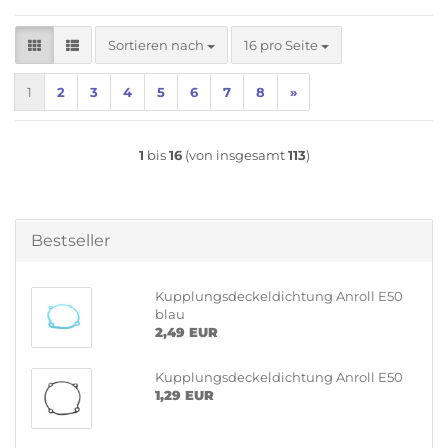
Sortieren nach
pro Seite
Sortieren nach
16 pro Seite
1
2
3
4
5
6
7
8
»
1
bis
16
(von insgesamt
113
)
Bestseller
Kupplungsdeckeldichtung Anroll E50
blau
2,49 EUR
Kupplungsdeckeldichtung Anroll E50
1,29 EUR