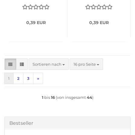
0,39 EUR
0,39 EUR
Sortieren nach
pro Seite
Sortieren nach
16 pro Seite
1
2
3
»
1
bis
16
(von insgesamt
44
)
Bestseller