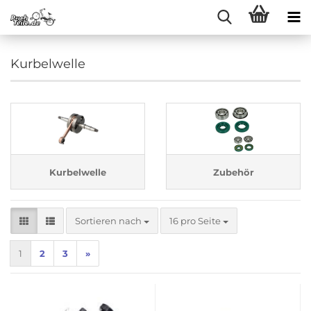
Kurbelwelle
Kurbelwelle
Zubehör
Sortieren nach
pro Seite
Sortieren nach
16 pro Seite
1
2
3
»