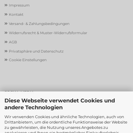
Impressum
Kontakt
Versand- & Zahlungsbedingungen
Widerrufsrecht & Muster-Widerrufsformular
AGB
Privatsphäre und Datenschutz
Cookie Einstellungen
SOCIAL MEDIA
Diese Webseite verwendet Cookies und
andere Technologien
Wir verwenden Cookies und ähnliche Technologien, auch von
ZAHLUNG UND VERSAND
Drittanbietern, um die ordentliche Funktionsweise der Website
zu gewährleisten, die Nutzung unseres Angebotes zu
Sicher einkaufen mit
analysieren und Ihnen ein bestmögliches Einkaufserlebnis