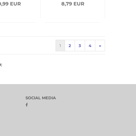
0,99 EUR
8,79 EUR
1
2
3
4
»
9
)
SOCIAL MEDIA