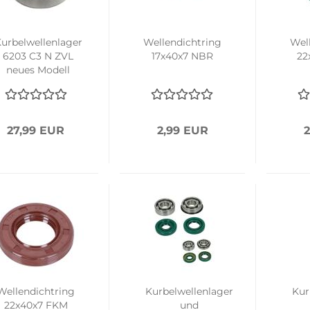
urbelwellenlager
Wellendichtring
Wel
6203 C3 N ZVL
17x40x7 NBR
22
neues Modell
27,99 EUR
2,99 EUR
2
Wellendichtring
Kurbelwellenlager
Kur
22x40x7 FKM
und