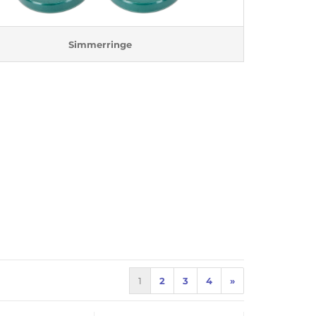
Simmerringe
1
2
3
4
»