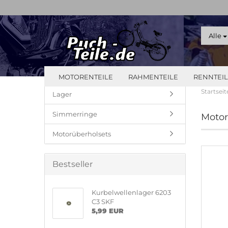
Alle
MOTORENTEILE
RAHMENTEILE
RENNTEI
Startseit
Lager
Simmerringe
Motor
Motorüberholsets
Bestseller
Kurbelwellenlager 6203
C3 SKF
5,99 EUR