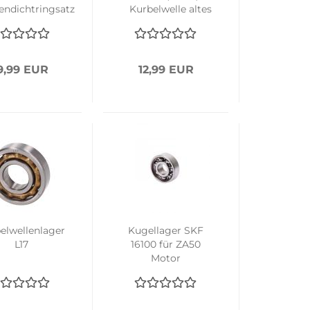
endichtringsatz
Kurbelwelle altes
eues Modell
Modell
9,99 EUR
12,99 EUR
elwellenlager
Kugellager SKF
L17
16100 für ZA50
Motor