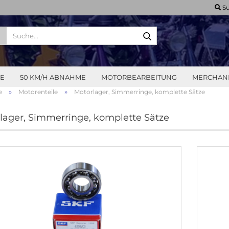
Su
Suche...
LE
50 KM/H ABNAHME
MOTORBEARBEITUNG
MERCHAN
»
»
e
Motorenteile
Motorlager, Simmerringe, komplette Sätze
lager, Simmerringe, komplette Sätze