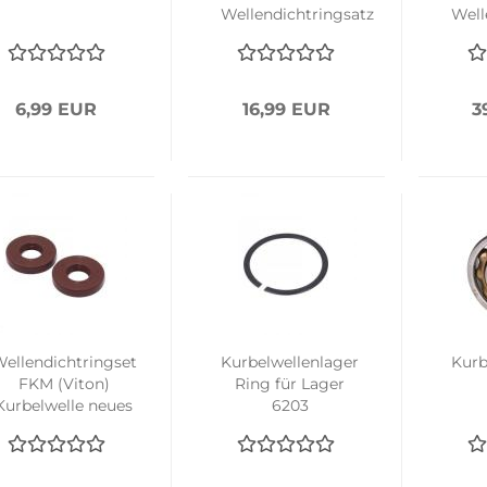
Wellendichtringsatz
Well
Altes Modell
N
6,99 EUR
16,99 EUR
3
ellendichtringset
Kurbelwellenlager
Kurb
FKM (Viton)
Ring für Lager
Kurbelwelle neues
6203
Modell