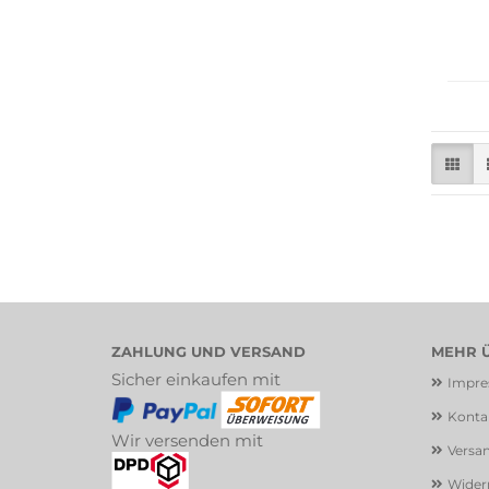
ZAHLUNG UND VERSAND
MEHR Ü
Sicher einkaufen mit
Impr
Konta
Wir versenden mit
Versa
Widerr