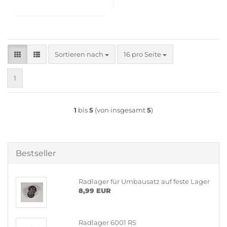
Sortieren nach
pro Seite
Sortieren nach
16 pro Seite
1
1
bis
5
(von insgesamt
5
)
Bestseller
Radlager für Umbausatz auf feste Lager
8,99 EUR
Radlager 6001 RS