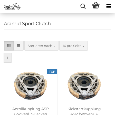
Aramid Sport Clutch
Sortieren nach
pro Seite
Sortieren nach
16 pro Seite
1
TOP
Anrollkupplung ASP
Kickstartkupplung
(Woven) 3-Backen
ASP (Woven) 3-