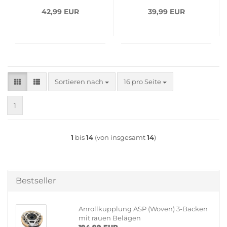
42,99 EUR
39,99 EUR
Sortieren nach
pro Seite
Sortieren nach
16 pro Seite
1
1
bis
14
(von insgesamt
14
)
Bestseller
Anrollkupplung ASP (Woven) 3-Backen
mit rauen Belägen