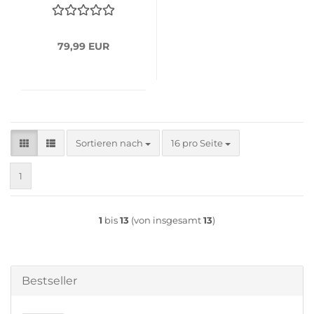
79,99 EUR
Sortieren nach
pro Seite
Sortieren nach
16 pro Seite
1
1
bis
13
(von insgesamt
13
)
Bestseller