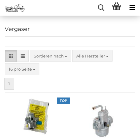
Vergaser
Sortieren nach
Sortieren nach
Alle Hersteller
pro Seite
16 pro Seite
1
TOP