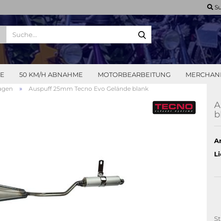
Su
Suche...
LE
50 KM/H ABNAHME
MOTORBEARBEITUNG
MERCHAN
»
agen
Auspuff 25mm Tecno Evo Gelände blank
A
b
Ar
Li
St