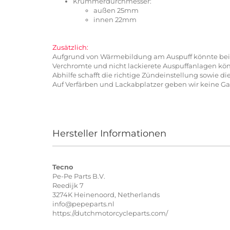
Krümmerdurchmesser:
außen 25mm
innen 22mm
Zusätzlich:
Aufgrund von Wärmebildung am Auspuff könnte bei 
Verchromte und nicht lackierete Auspuffanlagen könn
Abhilfe schafft die richtige Zündeinstellung sowie d
Auf Verfärben und Lackabplatzer geben wir keine Ga
Hersteller Informationen
Tecno
Pe-Pe Parts B.V.
Reedijk 7
3274K Heinenoord, Netherlands
info@pepeparts.nl
https://dutchmotorcycleparts.com/