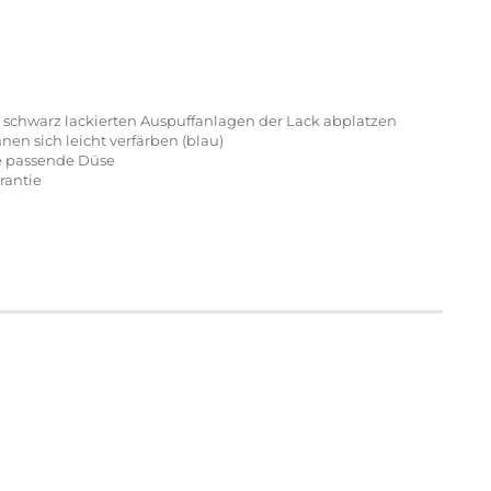
schwarz lackierten Auspuffanlagen der Lack abplatzen
en sich leicht verfärben (blau)
ie passende Düse
rantie