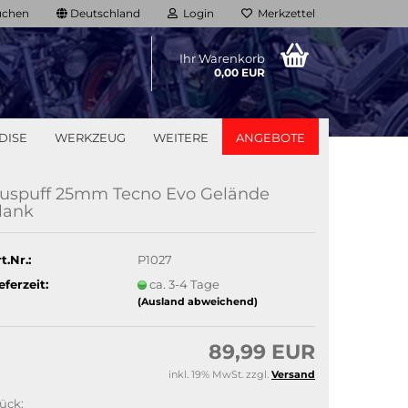
chen
Deutschland
Login
Merkzettel
Ihr Warenkorb
0,00 EUR
DISE
WERKZEUG
WEITERE
ANGEBOTE
uspuff 25mm Tecno Evo Gelände
lank
t.Nr.:
P1027
eferzeit:
ca. 3-4 Tage
(Ausland abweichend)
89,99 EUR
inkl. 19% MwSt. zzgl.
Versand
ück: