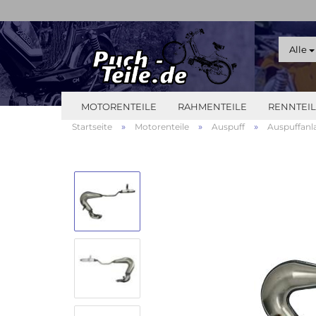
Alle
MOTORENTEILE
RAHMENTEILE
RENNTEI
»
»
»
Startseite
Motorenteile
Auspuff
Auspuffanl